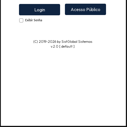
DESDE 19
SistGlobal - Porta
SISTEMAS
Acesso Público
Login
SIST GLOB
Exibir Senha
(C) 2019-2026 by SistGlobal Sistemas
v.2.0 [ default ]